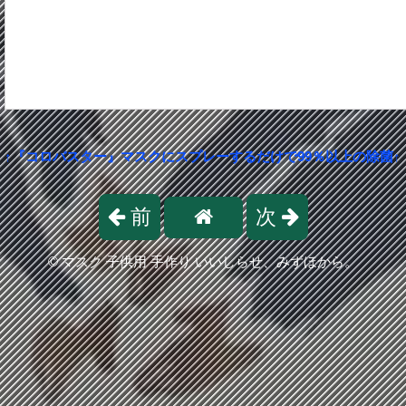
↑『コロバスター』マスクにスプレーするだけで99％以上の除菌↑
前
次
©
マスク 子供用 手作り いいしらせ、みずほから。