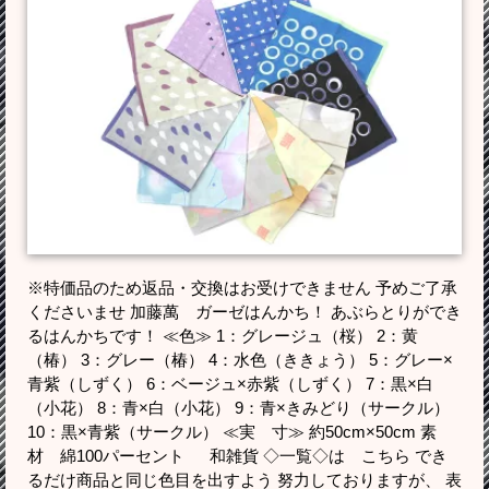
※特価品のため返品・交換はお受けできません 予めご了承
くださいませ 加藤萬 ガーゼはんかち！ あぶらとりができ
るはんかちです！ ≪色≫ 1：グレージュ（桜） 2：黄
（椿） 3：グレー（椿） 4：水色（ききょう） 5：グレー×
青紫（しずく） 6：ベージュ×赤紫（しずく） 7：黒×白
（小花） 8：青×白（小花） 9：青×きみどり（サークル）
10：黒×青紫（サークル） ≪実 寸≫ 約50cm×50cm 素
材 綿100パーセント 和雑貨 ◇一覧◇は こちら でき
るだけ商品と同じ色目を出すよう 努力しておりますが、 表