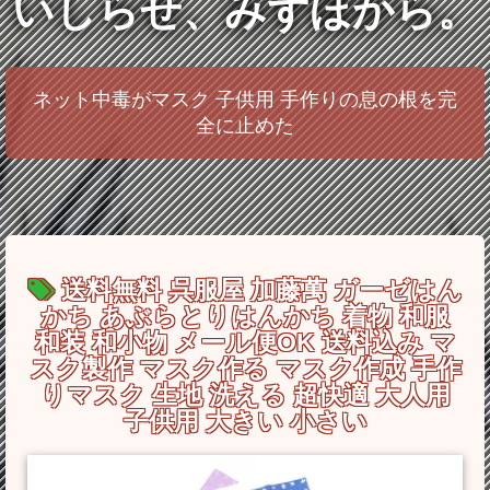
いしらせ、みずほから。
ネット中毒がマスク 子供用 手作りの息の根を完
全に止めた
送料無料 呉服屋 加藤萬 ガーゼはん
かち あぶらとりはんかち 着物 和服
和装 和小物 メール便OK 送料込み マ
スク製作 マスク作る マスク作成 手作
りマスク 生地 洗える 超快適 大人用
子供用 大きい 小さい