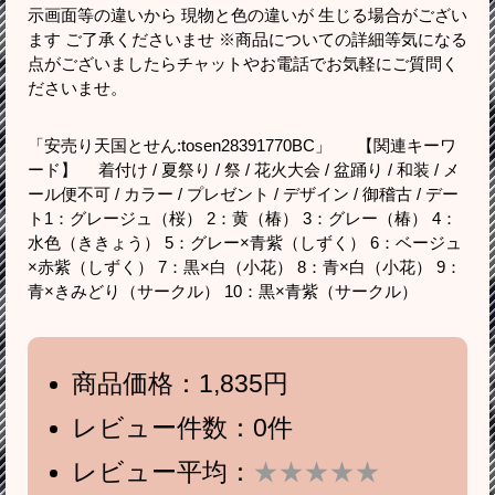
示画面等の違いから 現物と色の違いが 生じる場合がござい
ます ご了承くださいませ ※商品についての詳細等気になる
点がございましたらチャットやお電話でお気軽にご質問く
ださいませ。
「安売り天国とせん:tosen28391770BC」 【関連キーワ
ード】 着付け / 夏祭り / 祭 / 花火大会 / 盆踊り / 和装 / メ
ール便不可 / カラー / プレゼント / デザイン / 御稽古 / デー
ト1：グレージュ（桜） 2：黄（椿） 3：グレー（椿） 4：
水色（ききょう） 5：グレー×青紫（しずく） 6：ベージュ
×赤紫（しずく） 7：黒×白（小花） 8：青×白（小花） 9：
青×きみどり（サークル） 10：黒×青紫（サークル）
商品価格：1,835円
レビュー件数：0件
レビュー平均：
★★★★★