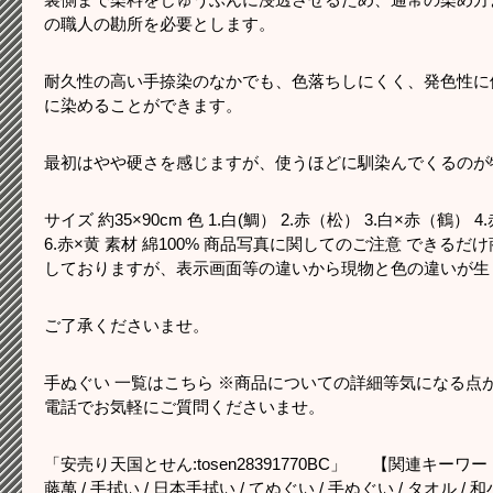
の職人の勘所を必要とします。
耐久性の高い手捺染のなかでも、色落ちしにくく、発色性に
に染めることができます。
最初はやや硬さを感じますが、使うほどに馴染んでくるのが
サイズ 約35×90cm 色 1.白(鯛） 2.赤（松） 3.白×赤（鶴）
6.赤×黄 素材 綿100% 商品写真に関してのご注意 できる
しておりますが、表示画面等の違いから現物と色の違いが生
ご了承くださいませ。
手ぬぐい 一覧はこちら ※商品についての詳細等気になる点
電話でお気軽にご質問くださいませ。
「安売り天国とせん:tosen28391770BC」 【関連キーワード】 
藤萬 / 手拭い / 日本手拭い / てぬぐい / 手ぬぐい / タオル / 和