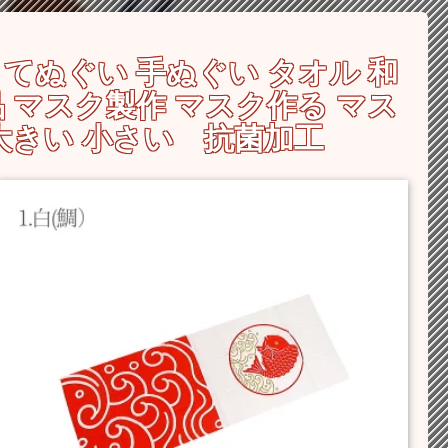
 てぬぐい 手ぬぐい タオル 和
 マスク製作 マスク作る マス
 大きい 小さい 抗菌加工