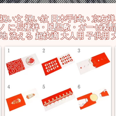
祝い文 祝い紋 日本手拭い 京友禅
モノ に長襦袢・風呂敷・ガーゼ製品
地 洗える 超快適 大人用 子供用