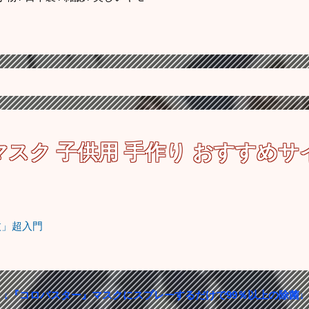
マスク 子供用 手作り
おすすめサ
枚」超入門
↓『コロバスター』マスクにスプレーするだけで99％以上の除菌↓