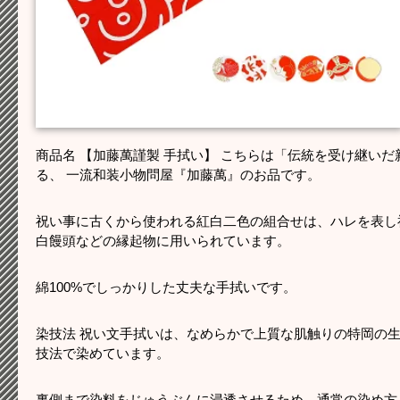
商品名 【加藤萬謹製 手拭い】 こちらは「伝統を受け継い
る、 一流和装小物問屋『加藤萬』のお品です。
祝い事に古くから使われる紅白二色の組合せは、ハレを表し
白饅頭などの縁起物に用いられています。
綿100%でしっかりした丈夫な手拭いです。
染技法 祝い文手拭いは、なめらかで上質な肌触りの特岡の
技法で染めています。
裏側まで染料をじゅうぶんに浸透させるため、通常の染め方よ