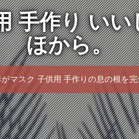
用 手作り い
ほから。
がマスク 子供用 手作りの息の根を