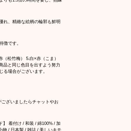
優れ、精緻な絵柄の輪郭も鮮明
特徴です。
 4.赤（松竹梅） 5.白×赤（こま）
だけ商品と同じ色目を出すよう努力
じる場合がございます。
がございましたらチャットやお
着付け / 和装 / 綿100% / 加
小物 / 日本製 / 雑誌 / 美しいキモ