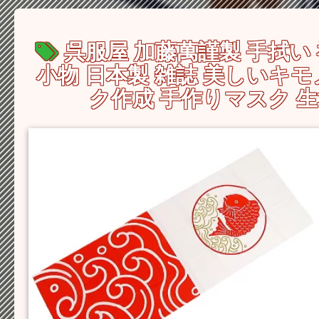
呉服屋 加藤萬謹製 手拭い 
小物 日本製 雑誌 美しいキ
ク作成 手作りマスク 生