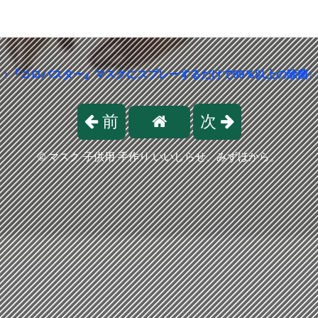
↑『コロバスター』マスクにスプレーするだけで99％以上の除菌↑
前
次
©
マスク 子供用 手作り いいしらせ、みずほから。